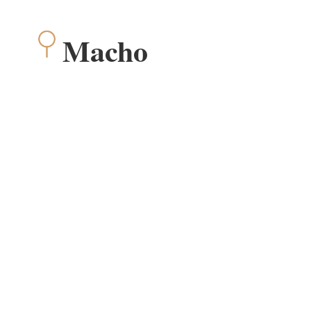
Macho