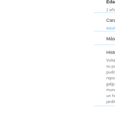
Eda
2 añ
Cara
Adul
Más
Hist
Volt
su p
pudo
repo
galg
mund
un h
jardí