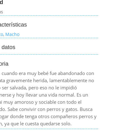
d
os
cterísticas
to
,
Macho
 datos
oria
a cuando era muy bebé fue abandonado con
ata gravemente herida, lamentablemente no
 ser salvada, pero eso no le impidió
nerse y hoy llevar una vida normal. Es un
ui muy amoroso y sociable con todo el
o. Sabe convivir con perros y gatos. Busca
ogar donde tenga otros compañeros perros y
n, ya que le cuesta quedarse solo.