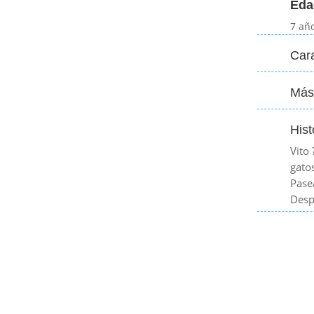
Eda
7 añ
Cara
Más
Hist
Vito
gato
Pase
Desp