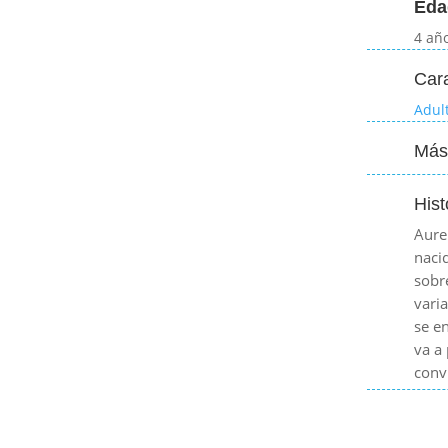
Eda
4 añ
Cara
Adul
Más
Hist
Aure
naci
sobr
varia
se e
va a
conv