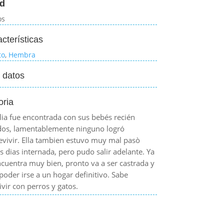
d
os
cterísticas
to
,
Hembra
 datos
oria
lia fue encontrada con sus bebés recién
dos, lamentablemente ninguno logró
evivir. Ella tambien estuvo muy mal pasò
s dias internada, pero pudo salir adelante. Ya
ncuentra muy bien, pronto va a ser castrada y
 poder irse a un hogar definitivo. Sabe
ivir con perros y gatos.